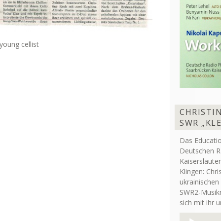
young cellist
CHRISTIN
SWR „KL
Das Educati
Deutschen R
Kaiserslaute
Klingen: Chri
ukrainischen
SWR2-Musikre
sich mit ihr 
Audio-