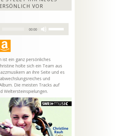
ERSÖNLICH VOR
Pfeiltasten
00:00
Hoch/Runter
benutzen,
um
die
Lautstärke
 ist ein ganz persönliches
zu
hristine holte sich ein Team aus
regeln.
Jazzmusikern an ihre Seite und es
 abwechslungsreiches und
lbum. Die meisten Tracks auf
nd Weltersteinspielungen.