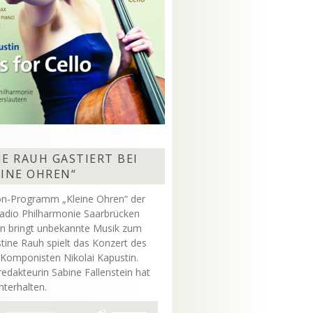
E RAUH GASTIERT BEI
EINE OHREN“
on-Programm „Kleine Ohren“ der
adio Philharmonie Saarbrücken
rn bringt unbekannte Musik zum
stine Rauh spielt das Konzert des
 Komponisten Nikolai Kapustin.
dakteurin Sabine Fallenstein hat
unterhalten.
Pfeiltasten