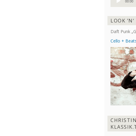
00:00
Player
LOOK ’N‘
Daft Punk „G
Cello + Beats
CHRISTI
KLASSIK.