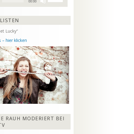
00:00
Hoch/Runter
benutzen,
um
 LISTEN
die
Lautstärke
et Lucky“
zu
regeln.
 – hier klicken
NE RAUH MODERIERT BEI
TV