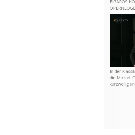
FIGAROS HO
OPERNLOGE 
In der Klassi
die Mozart-O
kurzweilig u