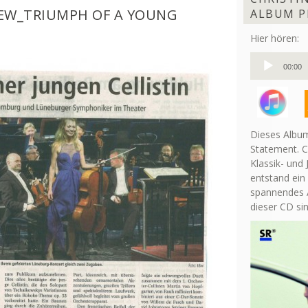
IEW_TRIUMPH OF A YOUNG
ALBUM P
Hier hören:
Audio-
00:00
Player
Dieses Album
Statement. C
Klassik- und 
entstand ein
spannendes A
dieser CD si