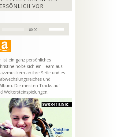
ERSÖNLICH VOR
Pfeiltasten
00:00
Hoch/Runter
benutzen,
um
die
Lautstärke
 ist ein ganz persönliches
zu
hristine holte sich ein Team aus
regeln.
Jazzmusikern an ihre Seite und es
 abwechslungsreiches und
lbum. Die meisten Tracks auf
nd Weltersteinspielungen.