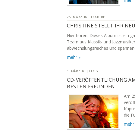
mehr
25. MÄRZ 16 | FEATURE
CHRISTINE STELLT IHR NE
Hier hören: Dieses Album ist ein ga
Team aus Klassik- und Jazzmusikern
abwechslungsreiches und spannend
mehr »
1. MÄRZ 16 | BLOG
CD-VERÖFFENTLICHUNG AM 2
BESTEN FREUNDEN …
Am 25
veröff
Kapus
die F
mehr