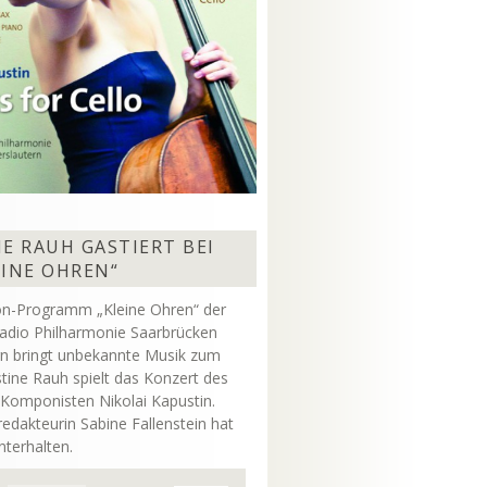
E RAUH GASTIERT BEI
EINE OHREN“
on-Programm „Kleine Ohren“ der
adio Philharmonie Saarbrücken
rn bringt unbekannte Musik zum
stine Rauh spielt das Konzert des
 Komponisten Nikolai Kapustin.
dakteurin Sabine Fallenstein hat
unterhalten.
Pfeiltasten