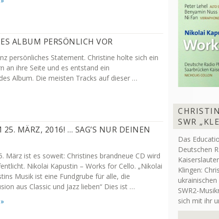
 »
UES ALBUM PERSÖNLICH VOR
nz persönliches Statement. Christine holte sich ein
 an ihre Seite und es entstand ein
es Album. Die meisten Tracks auf dieser …
CHRISTIN
SWR „KL
5. MÄRZ, 2016! … SAG’S NUR DEINEN
Das Educati
Deutschen R
. März ist es soweit: Christines brandneue CD wird
Kaiserslaute
entlicht. Nikolai Kapustin – Works for Cello. „Nikolai
Klingen: Chri
tins Musik ist eine Fundgrube für alle, die
ukrainischen
usion aus Classic und Jazz lieben“ Dies ist …
SWR2-Musikre
sich mit ihr 
 »
Audio-