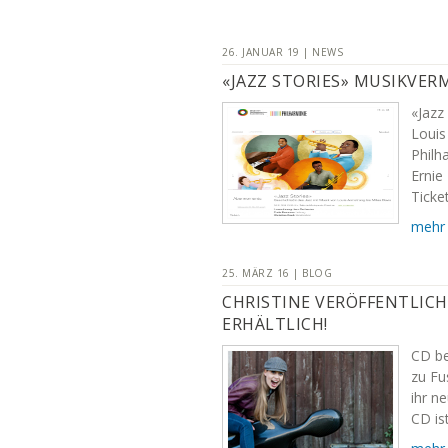
26. JANUAR 19 | NEWS
«JAZZ STORIES» MUSIKVER
«Jazz
Louis
Philh
Ernie
Ticket
mehr
25. MÄRZ 16 | BLOG
CHRISTINE VERÖFFENTLICH
ERHÄLTLICH!
CD be
zu Fu
ihr n
CD is