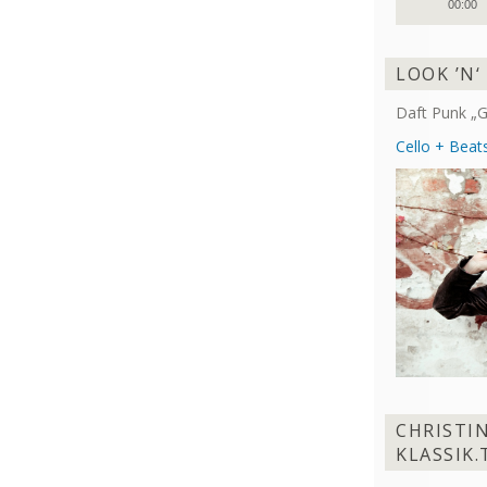
00:00
Player
LOOK ’N‘
Daft Punk „G
Cello + Beats
CHRISTI
KLASSIK.