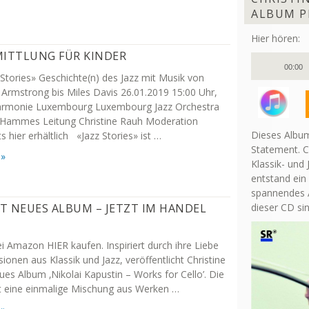
ALBUM P
Hier hören:
MITTLUNG FÜR KINDER
Audio-
00:00
Player
 Stories» Geschichte(n) des Jazz mit Musik von
 Armstrong bis Miles Davis 26.01.2019 15:00 Uhr,
armonie Luxembourg Luxembourg Jazz Orchestra
 Hammes Leitung Christine Rauh Moderation
Dieses Album
s hier erhältlich «Jazz Stories» ist …
Statement. C
 »
Klassik- und 
entstand ein
spannendes A
T NEUES ALBUM – JETZT IM HANDEL
dieser CD si
i Amazon HIER kaufen. Inspiriert durch ihre Liebe
sionen aus Klassik und Jazz, veröffentlicht Christine
eues Album ‚Nikolai Kapustin – Works for Cello’. Die
t eine einmalige Mischung aus Werken …