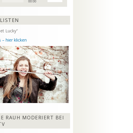
00:00
Hoch/Runter
benutzen,
um
 LISTEN
die
Lautstärke
et Lucky“
zu
regeln.
 – hier klicken
NE RAUH MODERIERT BEI
TV