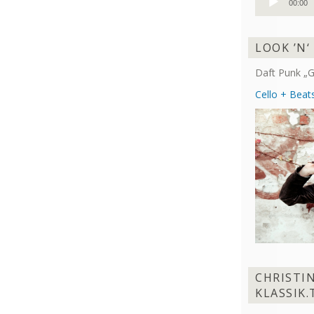
00:00
Player
LOOK ’N‘
Daft Punk „G
Cello + Beats
CHRISTI
KLASSIK.