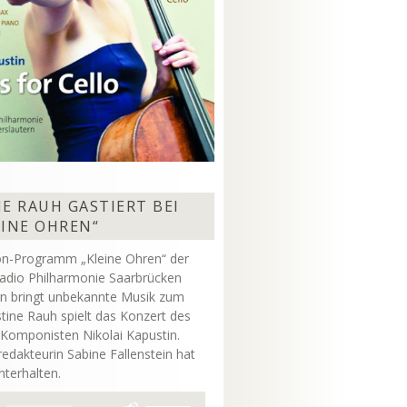
E RAUH GASTIERT BEI
EINE OHREN“
on-Programm „Kleine Ohren“ der
adio Philharmonie Saarbrücken
rn bringt unbekannte Musik zum
stine Rauh spielt das Konzert des
 Komponisten Nikolai Kapustin.
dakteurin Sabine Fallenstein hat
unterhalten.
Pfeiltasten