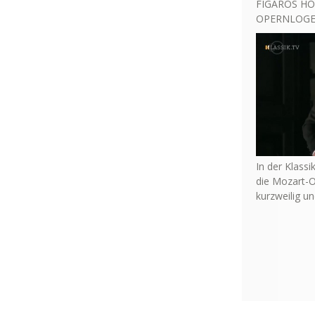
FIGAROS HO
OPERNLOGE 
In der Klassi
die Mozart-O
kurzweilig u