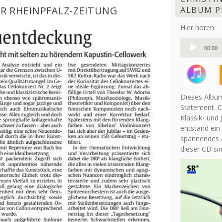
ER RHEINPFALZ-ZEITUNG
ALBUM P
Hier hören:
Audio-
00:00
Player
Dieses Album
Statement. C
Klassik- und 
entstand ein
spannendes A
dieser CD si