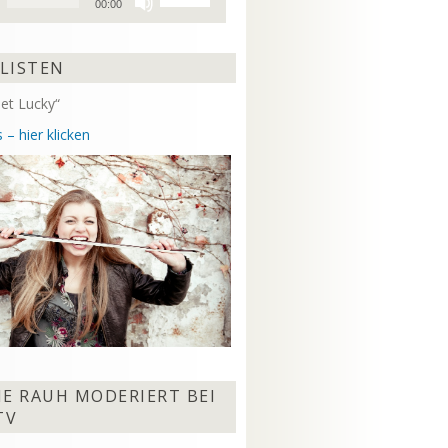
00:00
Hoch/Runter
benutzen,
um
 LISTEN
die
Lautstärke
et Lucky“
zu
regeln.
 – hier klicken
NE RAUH MODERIERT BEI
TV