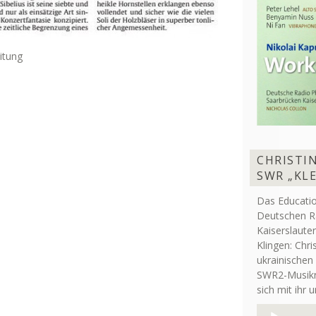
itung
CHRISTIN
SWR „KL
Das Educati
Deutschen R
Kaiserslaute
Klingen: Chri
ukrainischen
SWR2-Musikre
sich mit ihr 
Audio-