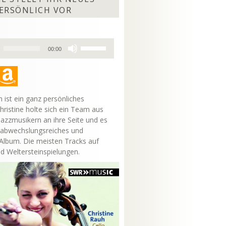
ERSÖNLICH VOR
Pfeiltasten
00:00
Hoch/Runter
benutzen,
um
die
Lautstärke
 ist ein ganz persönliches
zu
hristine holte sich ein Team aus
regeln.
Jazzmusikern an ihre Seite und es
 abwechslungsreiches und
lbum. Die meisten Tracks auf
nd Weltersteinspielungen.