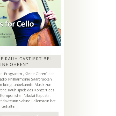
E RAUH GASTIERT BEI
EINE OHREN“
on-Programm „Kleine Ohren“ der
adio Philharmonie Saarbrücken
rn bringt unbekannte Musik zum
stine Rauh spielt das Konzert des
 Komponisten Nikolai Kapustin.
dakteurin Sabine Fallenstein hat
unterhalten.
Pfeiltasten