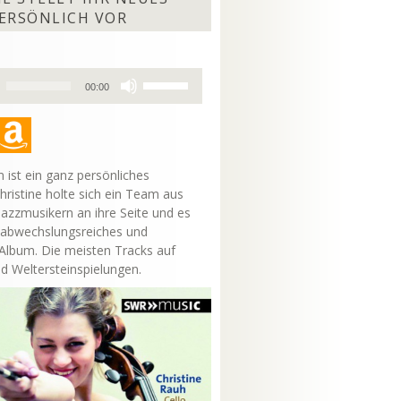
ERSÖNLICH VOR
Pfeiltasten
00:00
Hoch/Runter
benutzen,
um
die
Lautstärke
 ist ein ganz persönliches
zu
hristine holte sich ein Team aus
regeln.
Jazzmusikern an ihre Seite und es
 abwechslungsreiches und
lbum. Die meisten Tracks auf
nd Weltersteinspielungen.