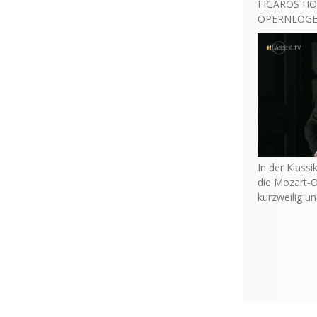
FIGAROS HO
OPERNLOGE 
In der Klassi
die Mozart-O
kurzweilig u