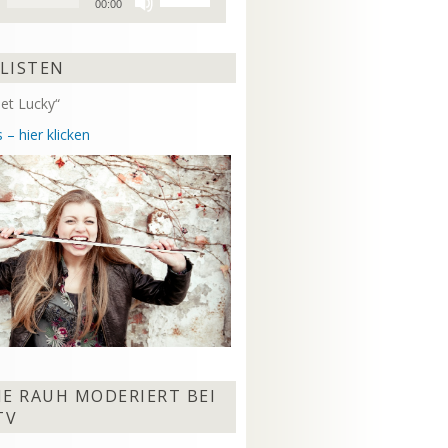
00:00
Hoch/Runter
benutzen,
um
 LISTEN
die
Lautstärke
et Lucky“
zu
regeln.
 – hier klicken
NE RAUH MODERIERT BEI
TV