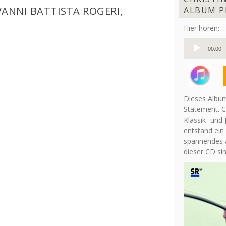
VANNI BATTISTA ROGERI,
ALBUM P
Hier hören:
Audio-
00:00
Player
Dieses Album
Statement. C
Klassik- und 
entstand ein
spannendes A
dieser CD si