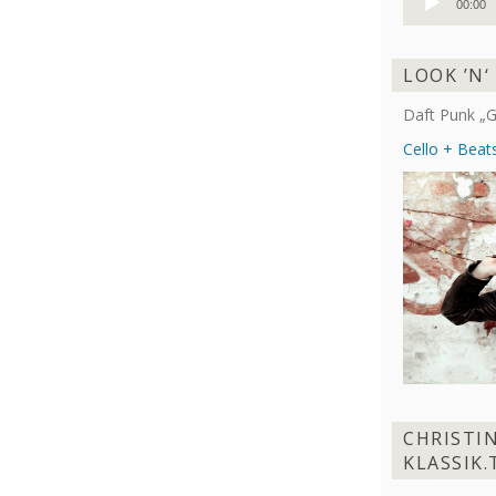
00:00
Player
LOOK ’N‘
Daft Punk „G
Cello + Beats
CHRISTI
KLASSIK.