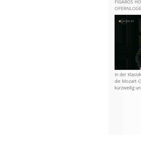
FIGAROS HO
OPERNLOGE 
In der Klassi
die Mozart-O
kurzweilig u