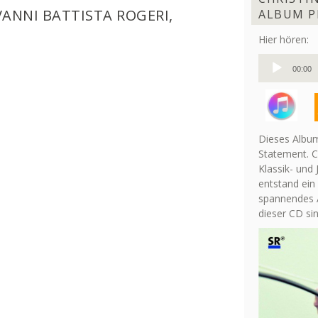
VANNI BATTISTA ROGERI,
ALBUM P
Hier hören:
Audio-
00:00
Player
Dieses Album
Statement. C
Klassik- und 
entstand ein
spannendes A
dieser CD si