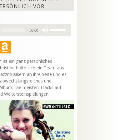
ERSÖNLICH VOR
Pfeiltasten
00:00
Hoch/Runter
benutzen,
um
die
Lautstärke
 ist ein ganz persönliches
zu
hristine holte sich ein Team aus
regeln.
Jazzmusikern an ihre Seite und es
 abwechslungsreiches und
lbum. Die meisten Tracks auf
nd Weltersteinspielungen.