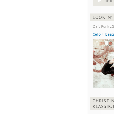
00:00
Player
LOOK ’N‘
Daft Punk „G
Cello + Beats
CHRISTI
KLASSIK.