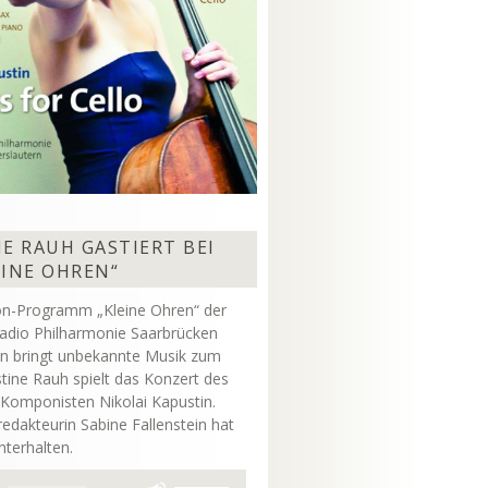
E RAUH GASTIERT BEI
EINE OHREN“
on-Programm „Kleine Ohren“ der
adio Philharmonie Saarbrücken
rn bringt unbekannte Musik zum
stine Rauh spielt das Konzert des
 Komponisten Nikolai Kapustin.
dakteurin Sabine Fallenstein hat
unterhalten.
Pfeiltasten