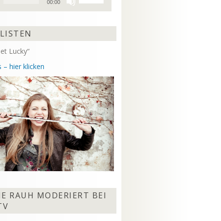
00:00
Hoch/Runter
benutzen,
um
 LISTEN
die
Lautstärke
et Lucky“
zu
regeln.
 – hier klicken
NE RAUH MODERIERT BEI
TV