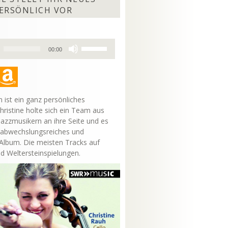
ERSÖNLICH VOR
Pfeiltasten
00:00
Hoch/Runter
benutzen,
um
die
Lautstärke
 ist ein ganz persönliches
zu
hristine holte sich ein Team aus
regeln.
Jazzmusikern an ihre Seite und es
 abwechslungsreiches und
lbum. Die meisten Tracks auf
nd Weltersteinspielungen.