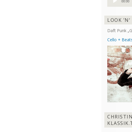
00:00
Player
LOOK ’N‘
Daft Punk „G
Cello + Beats
CHRISTI
KLASSIK.