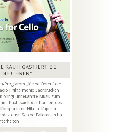
E RAUH GASTIERT BEI
EINE OHREN“
on-Programm „Kleine Ohren“ der
adio Philharmonie Saarbrücken
rn bringt unbekannte Musik zum
stine Rauh spielt das Konzert des
 Komponisten Nikolai Kapustin.
dakteurin Sabine Fallenstein hat
unterhalten.
Pfeiltasten