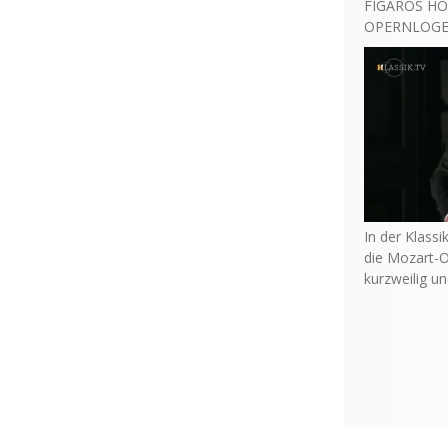
FIGAROS HO
OPERNLOGE 
In der Klassi
die Mozart-O
kurzweilig u