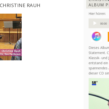
CHRISTINE RAUH
ALBUM P
Hier hören:
Audio-
00:00
Player
Dieses Album
Statement. C
Klassik- und 
entstand ein
spannendes A
dieser CD si