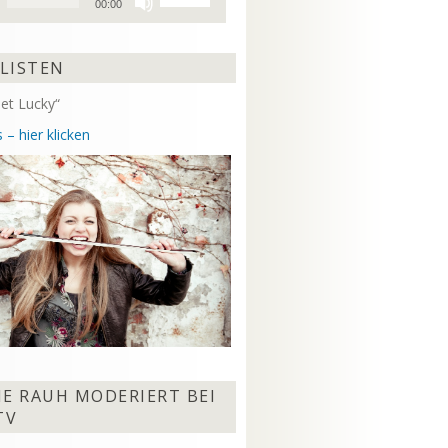
00:00
Hoch/Runter
benutzen,
um
 LISTEN
die
Lautstärke
et Lucky“
zu
regeln.
 – hier klicken
NE RAUH MODERIERT BEI
TV