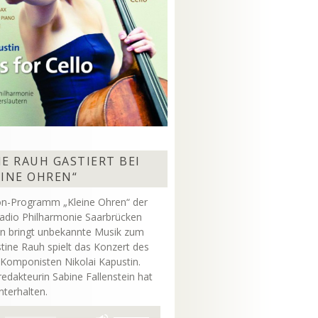
E RAUH GASTIERT BEI
EINE OHREN“
on-Programm „Kleine Ohren“ der
adio Philharmonie Saarbrücken
rn bringt unbekannte Musik zum
stine Rauh spielt das Konzert des
 Komponisten Nikolai Kapustin.
dakteurin Sabine Fallenstein hat
unterhalten.
Pfeiltasten