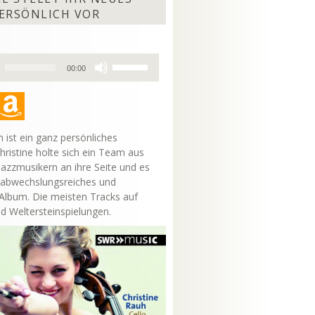
ERSÖNLICH VOR
Pfeiltasten
00:00
Hoch/Runter
benutzen,
um
die
Lautstärke
 ist ein ganz persönliches
zu
hristine holte sich ein Team aus
regeln.
Jazzmusikern an ihre Seite und es
 abwechslungsreiches und
lbum. Die meisten Tracks auf
nd Weltersteinspielungen.