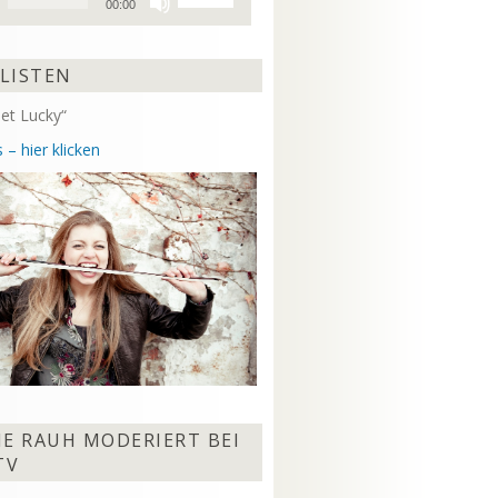
00:00
Hoch/Runter
benutzen,
um
 LISTEN
die
Lautstärke
et Lucky“
zu
regeln.
 – hier klicken
NE RAUH MODERIERT BEI
TV