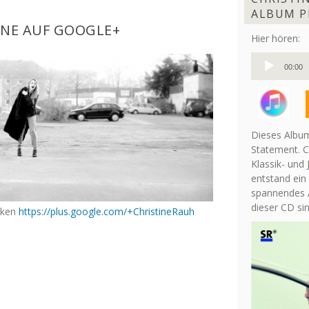
ALBUM P
INE AUF GOOGLE+
Hier hören:
Audio-
00:00
Player
Dieses Album
Statement. C
Klassik- und 
entstand ein
spannendes A
dieser CD si
icken
https://plus.google.com/+ChristineRauh