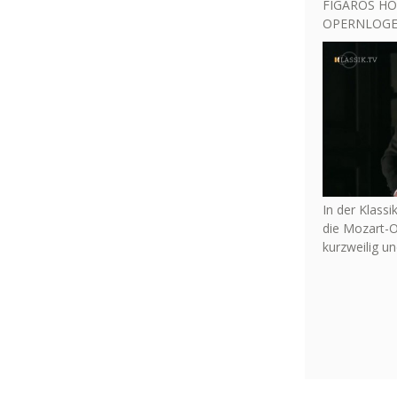
FIGAROS HO
OPERNLOGE 
In der Klassi
die Mozart-O
kurzweilig u