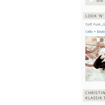
00:00
Player
LOOK ’N‘
Daft Punk „G
Cello + Beats
CHRISTI
KLASSIK.