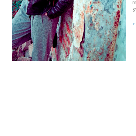
m
g
«