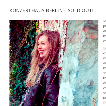
KONZERTHAUS BERLIN – SOLD OUT!
M
p
a
m
o
D
o
w
a
m
s
t
o
co
s
u
f